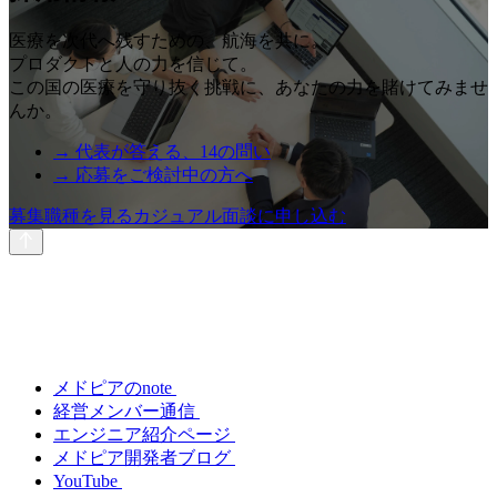
医療を次代へ残すための、航海を共に。
プロダクトと人の力を信じて。
この国の医療を守り抜く挑戦に、あなたの力を賭けてみませ
んか。
→ 代表が答える、14の問い
→ 応募をご検討中の方へ
募集職種を見る
カジュアル面談に申し込む
メドピアのnote
経営メンバー通信
エンジニア紹介ページ
メドピア開発者ブログ
YouTube