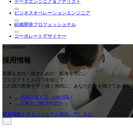
データエンジニア＆アナリスト
ビジネスオペレーションエンジニア
組織開発プロフェッショナル
コーポレートデザイナー
Recruitment
採用情報
医療を次代へ残すための、航海を共に。
プロダクトと人の力を信じて。
この国の医療を守り抜く挑戦に、あなたの力を賭けてみませ
→ 代表が答える、14の問い
→ 応募をご検討中の方へ
募集職種を見る
カジュアル面談に申し込む