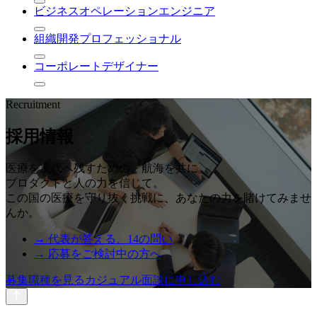
ビジネスオペレーションエンジニア
組織開発プロフェッショナル
コーポレートデザイナー
Recruitment
採用情報
医療を次代へ残すための、航海を共に。
プロダクトと人の力を信じて。
この国の医療を守り抜く挑戦に、あなたの力を賭けてみませ
んか。
→ 代表が答える、14の問い
→ 応募をご検討中の方へ
募集職種を見る
カジュアル面談に申し込む