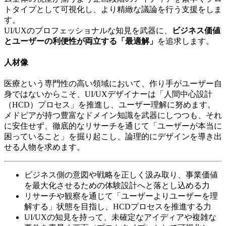
トタイプとして可視化し、より精緻な議論を行う支援をしま
す。
UI/UXのプロフェッショナルな知見を武器に、
ビジネス価値
とユーザーの利便性が両立する「最適解」
を追求します。
人材像
医療という専門性の高い領域において、作り手がユーザー自
身ではないからこそ、UI/UXデザイナーは「人間中心設計
（HCD）プロセス」を推進し、ユーザー理解に努めます。
メドピアが持つ豊富なドメイン知識を武器にしつつも、それ
に安住せず、徹底的なリサーチを通じて「ユーザーが本当に
困っていること」を掘り起こし、論理的にデザインを導き出
せる人物を求めます。
ビジネス側の意図や戦略を正しく汲み取り、事業価値
を最大化させるための体験設計へと落とし込める力
リサーチや観察を通じて「ユーザーよりユーザーを理
解する」状態を目指し、HCDプロセスを推進する力
UI/UXの知見を持って、未確定なアイディアや複雑な