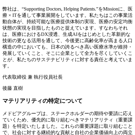
弊社は、“Supporting Doctors, Helping Patients.”をMissionに、医
療 × ITを通して事業展開をしています。私たちはこの事業活
動自体が、持続可能な医療提供体制の実現、医療の安定均衡
状態の実現を目指したものと捉えています。すなわちそれ
は、医療におけるDX浸透、生成AIをはじめとした革新的な
技術の更なる活用を通して、今後更に高齢化率が高まる人口
構造の中においても、日本の誇るべき高い医療水準が維持・
発展していくこと、そこに企業として全力を尽くしていくこ
とが、私たちのサステナビリティに対する責任と考えていま
す。
代表取締役 兼 執行役員社長
後藤 直樹
マテリアリティの特定について
メドピアグループは、ステークホルダーの期待や要請に応え
ていくため、優先的に取り組むべきマテリアリティ（重要課
題）を特定いたしました。これらの重要課題に取り組むこと
で、社会に対する継続的な貢献と自社の企業価値向上の両立