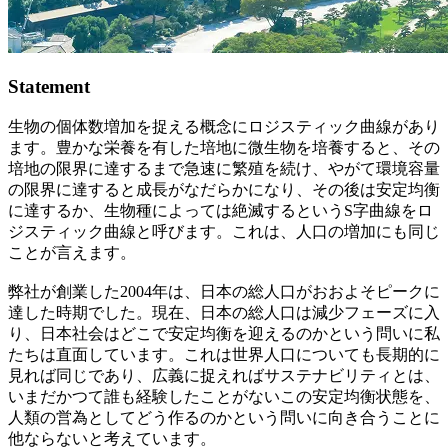
Statement
生物の個体数増加を捉える概念にロジスティック曲線があり
ます。豊かな栄養を有した培地に微生物を培養すると、その
培地の限界に達するまで急速に繁殖を続け、やがて環境容量
の限界に達すると成長がなだらかになり、その後は安定均衡
に達するか、生物種によっては絶滅するというS字曲線をロ
ジスティック曲線と呼びます。これは、人口の増加にも同じ
ことが言えます。
弊社が創業した2004年は、日本の総人口がおおよそピークに
達した時期でした。現在、日本の総人口は減少フェーズに入
り、日本社会はどこで安定均衡を迎えるのかという問いに私
たちは直面しています。これは世界人口についても長期的に
見れば同じであり、広義に捉えればサステナビリティとは、
いまだかつて誰も経験したことがないこの安定均衡状態を、
人類の営為としてどう作るのかという問いに向き合うことに
他ならないと考えています。