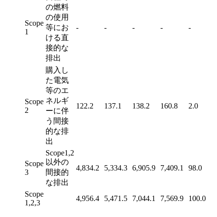
の燃料
の使用
Scope
等にお
-
-
-
-
-
1
ける直
接的な
排出
購入し
た電気
等のエ
ネルギ
Scope
122.2
137.1
138.2
160.8
2.0
2
ーに伴
う間接
的な排
出
Scope1,2
以外の
Scope
4,834.2
5,334.3
6,905.9
7,409.1
98.0
3
間接的
な排出
Scope
4,956.4
5,471.5
7,044.1
7,569.9
100.0
1,2,3