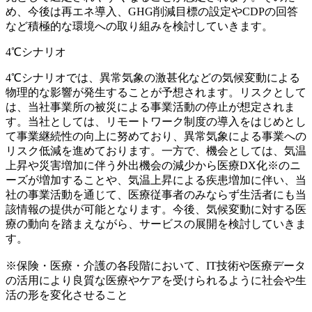
め、今後は再エネ導入、GHG削減目標の設定やCDPの回答
など積極的な環境への取り組みを検討していきます。
4℃シナリオ
4℃シナリオでは、異常気象の激甚化などの気候変動による
物理的な影響が発生することが予想されます。リスクとして
は、当社事業所の被災による事業活動の停止が想定されま
す。当社としては、リモートワーク制度の導入をはじめとし
て事業継続性の向上に努めており、異常気象による事業への
リスク低減を進めております。一方で、機会としては、気温
上昇や災害増加に伴う外出機会の減少から医療DX化※のニ
ーズが増加することや、気温上昇による疾患増加に伴い、当
社の事業活動を通じて、医療従事者のみならず生活者にも当
該情報の提供が可能となります。今後、気候変動に対する医
療の動向を踏まえながら、サービスの展開を検討していきま
す。
※保険・医療・介護の各段階において、IT技術や医療データ
の活用により良質な医療やケアを受けられるように社会や生
活の形を変化させること