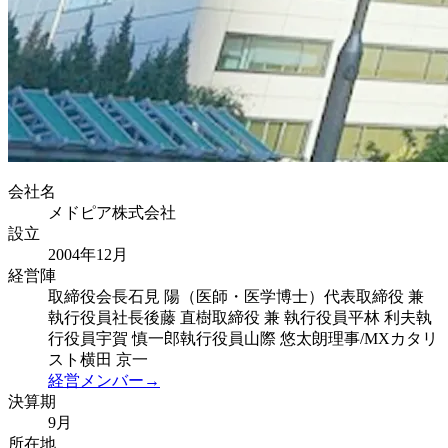
会社名
メドピア株式会社
設立
2004年12月
経営陣
取締役会長
石見 陽（医師・医学博士）
代表取締役 兼
執行役員社長
後藤 直樹
取締役 兼 執行役員
平林 利夫
執
行役員
宇賀 慎一郎
執行役員
山際 悠太朗
理事/MXカタリ
スト
横田 京一
経営メンバー→
決算期
9月
所在地