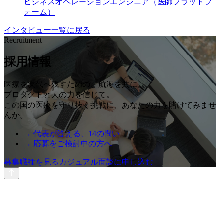
ビジネスオペレーションエンジニア（医師プラットフ
ォーム）
インタビュー一覧に戻る
Recruitment
採用情報
医療を次代へ残すための、航海を共に。
プロダクトと人の力を信じて。
この国の医療を守り抜く挑戦に、あなたの力を賭けてみませ
んか。
→ 代表が答える、14の問い
→ 応募をご検討中の方へ
募集職種を見る
カジュアル面談に申し込む