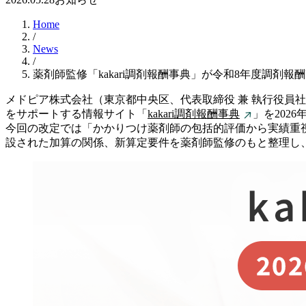
Home
/
News
/
薬剤師監修「kakari調剤報酬事典」が令和8年度調剤報
メドピア株式会社（東京都中央区、代表取締役 兼 執行役員社
をサポートする情報サイト「
kakari調剤報酬事典
」を202
今回の改定では「かかりつけ薬剤師の包括的評価から実績重
設された加算の関係、新算定要件を薬剤師監修のもと整理し