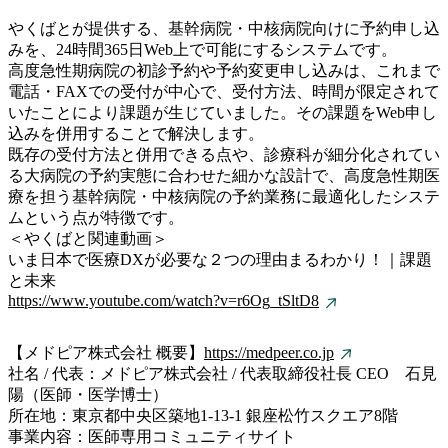
やくばとが提供する、基幹病院・中核病院向けに予約申し込
みを、24時間365日Web上で可能にするシステムです。
高度急性期病院の初診予約や予約変更申し込みは、これまで
電話・FAXでの受付が中心で、受付方法、時間が限定されて
いたことにより課題が生じていました。その課題をWeb申し
込みを併用することで解決します。
既存の受付方法と併用できる点や、診療科が細分化されてい
る大病院の予約実態に合わせた細かな設計で、高度急性期医
療を担う基幹病院・中核病院の予約業務に最適化したシステ
ムという点が特徴です。
＜やくばと関連動画＞
いま日本で医療DXが必要な２つの理由まるわかり！｜課題
と未来
https://www.youtube.com/watch?v=r6Og_tSltD8
【メドピア株式会社 概要】
https://medpeer.co.jp
社名 / 代表：メドピア株式会社 / 代表取締役社長 CEO 石見
陽（医師・医学博士）
所在地：東京都中央区築地1-13-1 銀座松竹スクエア8階
事業内容：医師専用コミュニティサイト