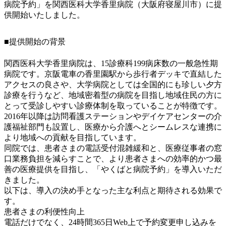
病院予約」を関西医科大学香里病院（大阪府寝屋川市）に提
供開始いたしました。
■提供開始の背景
関西医科大学香里病院は、15診療科199病床数の一般急性期
病院です。京阪電車の香里園駅から歩行者デッキで直結した
アクセスの良さや、大学病院としては全国的にも珍しい夕方
診療を行うなど、地域密着型の病院を目指し地域住民の方に
とって受診しやすい診療体制を取っていることが特徴です。
2016年以降は訪問看護ステーションやデイケアセンターの介
護福祉部門も設置し、医療から介護へとシームレスな連携に
より地域への貢献を目指しています。
同院では、患者さまの電話受付混雑緩和と、医療従事者の窓
口業務負担を減らすことで、より患者さまへの効率的かつ最
善の医療提供を目指し、「やくばと病院予約」を導入いただ
きました。
以下は、導入の決め手となった主な利点と期待される効果で
す。
患者さまの利便性向上
電話だけでなく、24時間365日Web上で予約変更申し込みを