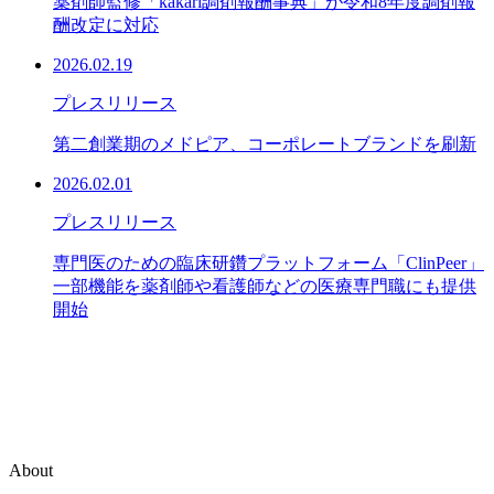
薬剤師監修「kakari調剤報酬事典」が令和8年度調剤報
酬改定に対応
2026.02.19
プレスリリース
第二創業期のメドピア、コーポレートブランドを刷新
2026.02.01
プレスリリース
専門医のための臨床研鑽プラットフォーム「ClinPeer」
一部機能を薬剤師や看護師などの医療専門職にも提供
開始
About