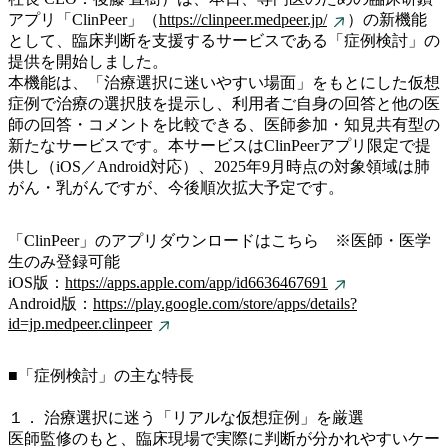
アプリ「ClinPeer」（
https://clinpeer.medpeer.jp/
）の新機能
として、臨床判断を支援するサービスである「症例検討」の
提供を開始しました。
本機能は、「治療選択に迷いやすい場面」をもとにした仮想
症例で治療の選択肢を提示し、利用者ご自身の回答と他の医
師の回答・コメントを比較できる、医師参加・知見共有型の
新たなサービスです。本サービスはClinPeerアプリ限定で提
供し（iOS／Android対応）、2025年9月時点の対象領域は肺
がん・乳がんですが、今後順次拡大予定です。
「ClinPeer」のアプリダウンロードはこちら ※医師・医学
生のみ登録可能
iOS版：
https://apps.apple.com/app/id6636467691
Android版：
https://play.google.com/store/apps/details?
id=jp.medpeer.clinpeer
■「症例検討」の主な特長
１． 治療選択に迷う「リアルな仮想症例」を厳選
医師監修のもと、臨床現場で実際に判断が分かれやすいケー