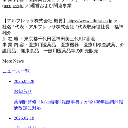
(
medpeer.jp
)運営および関連事業
【アルフレッサ株式会社 概要】
https://www.alfresa.co.jp
社名 / 代表：アルフレッサ株式会社 / 代表取締役社長 福神
雄介
所 在 地 ：東京都千代田区神田美土代町7番地
事 業 内 容：医療用医薬品、医療機器、医療用検査試薬、介
護用品、健康食品、一般用医薬品等の卸売販売
More News
ニュース一覧
2026.05.28
お知らせ
薬剤師監修「kakari調剤報酬事典」が令和8年度調剤報
酬改定に対応
2026.02.19