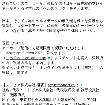
されていくのでしょうか。多様な切り口から最先端のプレイ
ヤーが考える次世代の「ヘルステック」を考えます。
日本、そして世界のヘルステックの最先端を様々な角度から
議論し、スタートアップ、産官学、各業界のキーパーソンた
ちとつながる、真冬の熱い2日間をぜひご体験ください。
視聴について
アーカイブ配信にて期間限定で視聴いただけます。
「Healthtech Summit 2025」公式サイト
（
https://healthtechsummit.jp/
）よりチケットを購入・登録済
の方に視聴方法をご案内します。
※イベント終了後も「オンライン視聴チケット（無料）」の
登録は可能です
【メドピア株式会社 概要】
https://medpeer.co.jp
社名 / 代表：メドピア株式会社 / 代表取締役 兼 執行役員社
長 後藤 直樹
所 在 地 ：東京都中央区築地1-13-1 銀座松竹スクエア8階
事 業 内 容：医師集合知プラットフォーム「MedPeer」