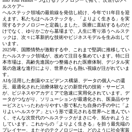
Into Your Hands ~つなげるテクノロジーで拓く、次世代のヘ
ルスケア~
ヘルステック領域の最前線を発信し続け、今年で11年目を迎
えます。私たちはヘルステックを、「よりよく生きる」を実
現するテクノロジーと定義しました。医療に直結するものだ
けでなく、ゆりかごから墓場まで、人生に寄り添うヘルステ
ックは、次々に革新的な技術やビジネスモデルを生み出して
います。
2025年、国際情勢が激動する中、これまで堅調に推移してい
たヘルステック領域が、改めて注目を集めています。特に日
本市場は、高齢先進国かつ整備された医療体制、デジタル実
装の急速な進行により、世界からも熱い視線が注がれていま
す。
AIを活用した創薬やエビデンス構築、データの個人への還
元、最適化された治療体験などの新世代の技術・サービス
が、ビジネスやアカデミアで急速に実用化されています。デ
ータがつながり、ソリューションが最適化され、医薬品やサ
ービスといったわかりやすい形で私たち自身の手の中に「よ
りよいヘルスケア」という形で還元される世界へと進んでい
く、そんな次世代のヘルステックがまさに今、拓かれようと
しています。これからの「よりよく生きる」を担う最先端の
プレイヤー、またそのテクノロジーは、どのように社会実装