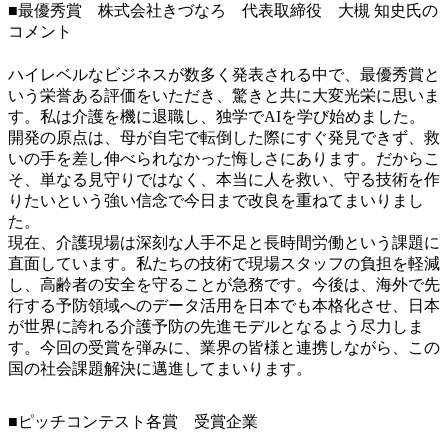
■最優秀賞 株式会社きづなろ 代表取締役 大槻 知史氏の
コメント
ハイレベルなビジネスが数多く発表される中で、最優秀賞と
いう栄誉ある評価をいただき、驚きと共に大変光栄に思いま
す。私は介護を機に退職し、独学でAIを学び始めました。
開発の原点は、母が自宅で転倒した際にすぐ発見できず、救
いの手を差し伸べられなかった悔しさにあります。だからこ
そ、単なる見守りではなく、本当に人を救い、守る技術を作
りたいという強い信念で今日まで改良を重ねてまいりまし
た。
現在、介護現場は深刻な人手不足と長時間労働という課題に
直面しています。私たちの技術で現場スタッフの負担を軽減
し、高齢者の安全を守ることが急務です。今後は、海外で先
行する予防領域へのデータ活用を日本でも本格化させ、日本
が世界に誇れる介護予防の先進モデルとなるよう尽力しま
す。今回の受賞を弾みに、業界の皆様と連携しながら、この
国の社会課題解決に邁進してまいります。
■ピッチコンテスト各賞 受賞企業