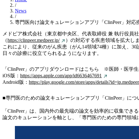
/
News
/
専門医向け論文キュレーションアプリ「ClinPeer」対
メドピア株式会社（東京都中央区、代表取締役 兼 執行役員社長 
（
https://clinpeer.medpeer.jp/
）の対応する疾患領域を拡大し
これにより、従来のがん疾患（がん14領域74種）に加え、3
日々の診療に役立てられるようになります。
「ClinPeer」のアプリダウンロードはこちら ※医師・医学
iOS版：
https://apps.apple.com/app/id6636467691
Android版：
https://play.google.com/store/apps/details?id=jp.medpeer
■専門医のための論文キュレーションアプリ「ClinPeer」につ
「ClinPeer」は、国内外の最先端の論文を効率的に収集でき
論文のキュレーションを軸とし、「専門医のための専門領域