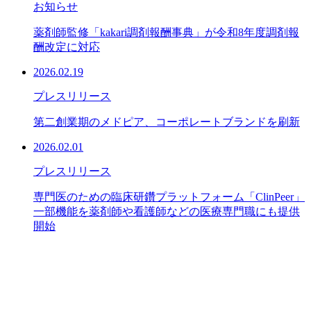
お知らせ
薬剤師監修「kakari調剤報酬事典」が令和8年度調剤報
酬改定に対応
2026.02.19
プレスリリース
第二創業期のメドピア、コーポレートブランドを刷新
2026.02.01
プレスリリース
専門医のための臨床研鑽プラットフォーム「ClinPeer」
一部機能を薬剤師や看護師などの医療専門職にも提供
開始