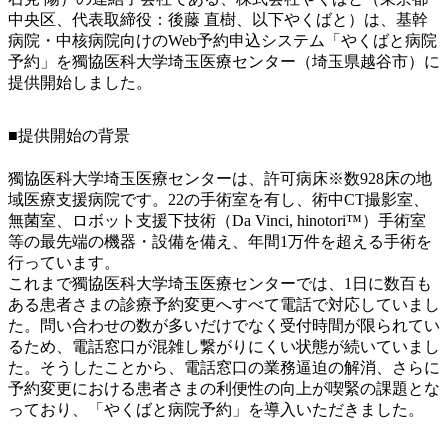
中央区、代表取締役：後藤 直樹、以下やくばと）は、基幹
病院・中核病院向けのWeb予約申込システム「やくばと病院
予約」を獨協医科大学埼玉医療センター（埼玉県越谷市）に
提供開始しました。
■提供開始の背景
獨協医科大学埼玉医療センターは、許可病床※数928床の地
域医療支援病院です。22の手術室を有し、術中CT撮影室、
無菌室、ロボット支援下技術（Da Vinci, hinotori™）手術室
等の最先端の機器・設備を備え、年間1万件を超える手術を
行っています。
これまで獨協医科大学埼玉医療センターでは、1日に数百も
ある患者さまの診療予約変更へすべて電話で対応していまし
た。問い合わせの数が多いだけでなく受付時間が限られてい
るため、電話窓口が混雑し繋がりにくい状態が続いていまし
た。そうしたことから、電話窓口の業務逼迫の解消、さらに
予約変更における患者さまの利便性の向上が喫緊の課題とな
っており、「やくばと病院予約」を導入いただきました。