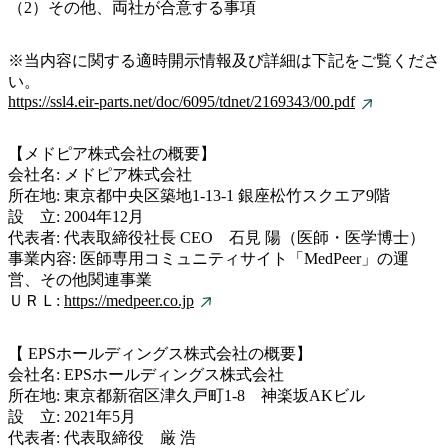
（2）その他、両社が合意する事項
※当内容に関する適時開示情報及び詳細は下記をご覧くださ
い。
https://ssl4.eir-parts.net/doc/6095/tdnet/2169343/00.pdf
【メドピア株式会社の概要】
会社名: メドピア株式会社
所在地: 東京都中央区築地1-13-1 銀座松竹スクエア9階
設 立: 2004年12月
代表者: 代表取締役社長 CEO 石見 陽（医師・医学博士）
事業内容: 医師専用コミュニティサイト「MedPeer」の運
営、その他関連事業
ＵＲＬ:
https://medpeer.co.jp
【 EPSホールディングス株式会社の概要】
会社名: EPSホールディングス株式会社
所在地: 東京都新宿区津久戸町1-8 神楽坂AKビル
設 立: 2021年5月
代表者: 代表取締役 厳 浩