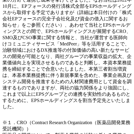
10月に、EPフォースの発行済株式全部をEPSホールディング
スから取得する予定でありますが（詳細は本日付けの「株式
会社EPフォースの完全子会社化及び資金の借入に関するお
知らせ」をご参照ください）、あわせて当社とEPSホールデ
ィングスとの間で、EPSホールディングスが展開するCRO、
SMO及びCSO事業に関する情報と、当社が運営する医師向
けコミュニティサービス「MedPeer」等を活用することで、
治験領域におけるDX推進等の付加価値の高い新たなサービ
スの開発が可能となり、両社グループの事業収益の拡大、企
業価値向上を実現させるものであると判断し、本資本業務提
携を締結することで合意いたしました。本第三者割当増資
は、本基本業務提携に伴う新規事業を含めた、事業企画及び
システム開発を推進するための人材関連費用として資金を調
達するものでありますが、両社の協力関係をより強固にし、
これまで以上にEPSグループとの連携を実効性のあるものと
するために、EPSホールディングスを割当予定先といたしま
した。
※１．CRO（Contract Research Organization（医薬品開発業務
受託機関））