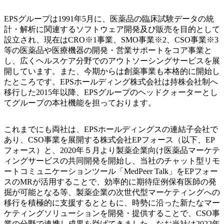
EPSグループは1991年5月に、医薬品の臨床試験データの統
計・解析に関連するソフトウェア開発及び販売を目的として
設立され、現在はCRO※1事業、SMO事業※2、CSO事業※3
等の医薬品や医療機器の開発・営業サポートをコア事業と
し、広くヘルスケア分野でのアウトソーシングサービスを展
開しています。また、今期からは創薬事業も本格的に開始し
たところです。EPSホールディング株式会社は持株会社制へ
移行した2015年以降、EPSグループのヘッドクォーターとし
てグループの本社機能を担っております。
これまでにも両社は、EPSホールディングスの連結子会社で
あり、CSO事業を展開する株式会社EPフォース（以下、EP
フォース）と、2020年５月より製薬企業向け医薬品マーケテ
ィングサービスの共同開発を開始し、当社のチャット型リモ
ートコミュニケーションツール「MedPeer Talk」をEPフォー
スのMRが活用することで、効率的に期待症例保有医師の発
掘が可能となる等、製薬企業の次世代型マーケティングへの
移行を積極的に支援するとともに、時勢に沿った新たなマー
ケティングソリューションを開発・提供することで、CSO事
業の分野で連携し成果を挙げてきました。なお当社は2022年