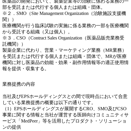
医薬品の開発において、製薬企業等の治験に係わる業務の一
部を受託または代行する個人または組織・団体。
※２．SMO（Site Management Organization（治験施設支援機
関））
医療機関が行う臨床試験の実施に係る業務の一部を医療機関
から受託する組織（又は個人）。
※３．CSO（Contract Sales Organization（医薬品販売業務受
託機関））
製薬企業に代わり、営業・マーケティング業務（MR業務）
を受託または代行する個人または組織・団体で、MRが医療
機関に対し医薬品の効能・効果・副作用情報等の適正使用情
報を提供・収集する。
業務提携の内容
当社及びEPSホールディングスとの間で現時点において合意
している業務提携の概要は以下の通りです。
（1）EPSホールディングスが展開するCRO、SMO及びCSO
事業に関する情報と当社が運営する医師向けコミュニティサ
ービス「MedPeer」等を活用したプロダクト・ソリューショ
ンの提供