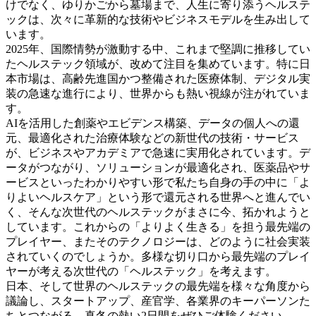
けでなく、ゆりかごから墓場まで、人生に寄り添うヘルステ
ックは、次々に革新的な技術やビジネスモデルを生み出して
います。
2025年、国際情勢が激動する中、これまで堅調に推移してい
たヘルステック領域が、改めて注目を集めています。特に日
本市場は、高齢先進国かつ整備された医療体制、デジタル実
装の急速な進行により、世界からも熱い視線が注がれていま
す。
AIを活用した創薬やエビデンス構築、データの個人への還
元、最適化された治療体験などの新世代の技術・サービス
が、ビジネスやアカデミアで急速に実用化されています。デ
ータがつながり、ソリューションが最適化され、医薬品やサ
ービスといったわかりやすい形で私たち自身の手の中に「よ
りよいヘルスケア」という形で還元される世界へと進んでい
く、そんな次世代のヘルステックがまさに今、拓かれようと
しています。これからの「よりよく生きる」を担う最先端の
プレイヤー、またそのテクノロジーは、どのように社会実装
されていくのでしょうか。多様な切り口から最先端のプレイ
ヤーが考える次世代の「ヘルステック」を考えます。
日本、そして世界のヘルステックの最先端を様々な角度から
議論し、スタートアップ、産官学、各業界のキーパーソンた
ちとつながる、真冬の熱い2日間をぜひご体験ください。