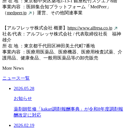
所 在 地 ：東京都中央区築地1-13-1 銀座松竹スクエア8階
事業内容 ：医師集合知プラットフォーム「MedPeer」
（
medpeer.jp
）運営、その他関連事業
【アルフレッサ株式会社 概要】
https://www.alfresa.co.jp
社名/代表：アルフレッサ株式会社 / 代表取締役社長 福神
雄介
所 在 地 ：東京都千代田区神田美土代町7番地
事業内容 ：医療用医薬品、医療機器、医療用検査試薬、介
護用品、健康食品、一般用医薬品等の卸売販売
More News
ニュース一覧
2026.05.28
お知らせ
薬剤師監修「kakari調剤報酬事典」が令和8年度調剤報
酬改定に対応
2026.02.19