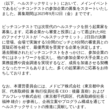
（以下、ヘルステックサミット）において、メインイベント
であるピッチコンテストの参加企業の募集をスタートいたし
ました。募集期間は2025年9月12日（金）までです。
ピッチコンテストでは次世代のヘルステックを担う起業家を
募集します。応募企業から審査と投票によって選ばれた8社
のファイナリストが「ヘルステックサミット」2日目の決勝
に登場。会場で実施する5分間のピッチと8分間の審査員との
質疑応答を経て、最優秀賞を受賞する企業を決定します。
過去開催されたピッチコンテストをきっかけに、参加企業の
中にはネットワークを拡大し、他の参加企業や大手企業との
業務提携や資金調達を実現するなど、成長を加速させる契機
となったケースもありました。多くの起業家のご応募をお待
ちしております。
なお、本運営委員会には、メドピア株式会社（東京都中央
区、代表取締役 兼 執行役員社長 CEO：後藤 直樹）および
アルフレッサ株式会社（東京都千代田区、代表取締役社長：
福神 雄介）が参画し、企画立案やプログラム構成を通じて
ヘルステックサミットの推進に貢献しています。