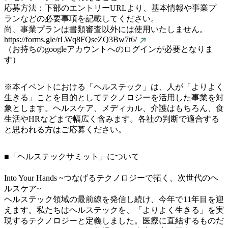
応募方法：下部のエントリーURLより、基本情報や事業プ
ランなどの必要事項を記載してください。
尚、事業プランは書類審査以外には使用いたしません。
https://forms.gle/rLWq8FQseZQ3Bw7t6/
（お持ちのgoogleアカウントへのログインが必要となりま
す）
※本イベントにおける「ヘルステック」は、人が「よりよく
生きる」ことを目的としてテクノロジーを活用した事業を対
象とします。ヘルスケア、メディカル、介護はもちろん、食
生活やHRなどまで幅広く含みます。各社の判断で適合する
と思われる方はご応募ください。
■「ヘルステックサミット」について
Into Your Hands ~つなげるテクノロジーで拓く、次世代のヘ
ルスケア~
ヘルステック領域の最前線を発信し続け、今年で11年目を迎
えます。私たちはヘルステックを、「よりよく生きる」を実
現するテクノロジーと定義しました。医療に直結するものだ