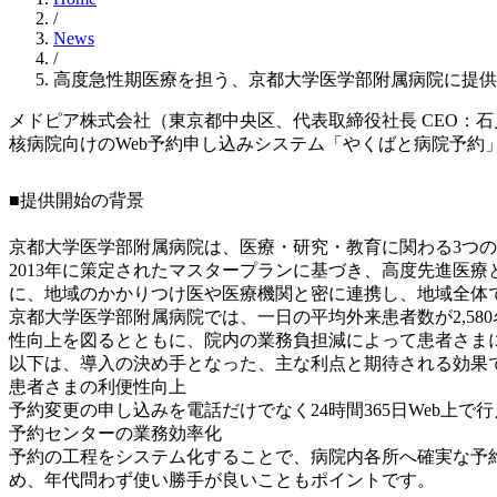
/
News
/
高度急性期医療を担う、京都大学医学部附属病院に提供
メドピア株式会社（東京都中央区、代表取締役社長 CEO：
核病院向けのWeb予約申し込みシステム「やくばと病院予約
■提供開始の背景
京都大学医学部附属病院は、医療・研究・教育に関わる3つ
2013年に策定されたマスタープランに基づき、高度先進医
に、地域のかかりつけ医や医療機関と密に連携し、地域全体
京都大学医学部附属病院では、一日の平均外来患者数が2,5
性向上を図るとともに、院内の業務負担減によって患者さま
以下は、導入の決め手となった、主な利点と期待される効果
患者さまの利便性向上
予約変更の申し込みを電話だけでなく24時間365日Web上
予約センターの業務効率化
予約の工程をシステム化することで、病院内各所へ確実な予
め、年代問わず使い勝手が良いこともポイントです。