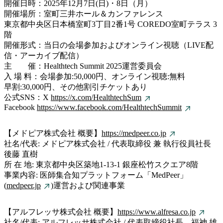
開催日時：2025年12月7日(日)・8日（月）
開催場所：室町三井ホール＆カンファレンス
東京都中央区日本橋室町3丁目2番1号 COREDO室町テラス 3
階
開催形式：当日の会場参加およびオンライン視聴（LIVE配
信・アーカイブ配信）
主 催：Healthtech Summit 2025運営委員会
入 場 料：会場参加:50,000円、オンライン視聴:無料
早割:30,000円、その他割引チケットあり
公式SNS：X
https://x.com/HealthtechSum
Facebook
https://www.facebook.com/HealthtechSummit
【メドピア株式会社 概要】
https://medpeer.co.jp
社名/代表: メドピア株式会社 / 代表取締役 兼 執行役員社長
後藤 直樹
所 在 地: 東京都中央区築地1-13-1 銀座松竹スクエア8階
事業内容: 医師集合知プラットフォーム「MedPeer」
(
medpeer.jp
)運営および関連事業
【アルフレッサ株式会社 概要】
https://www.alfresa.co.jp
社名/代表: アルフレッサ株式会社 / 代表取締役社長 福神 雄