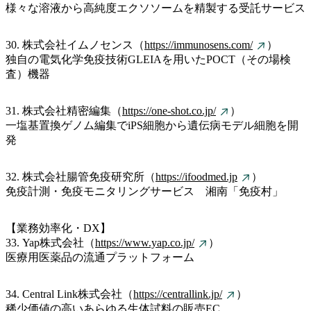
様々な溶液から高純度エクソソームを精製する受託サービス
30. 株式会社イムノセンス（
https://immunosens.com/
）
独自の電気化学免疫技術GLEIAを用いたPOCT（その場検
査）機器
31. 株式会社精密編集（
https://one-shot.co.jp/
）
一塩基置換ゲノム編集でiPS細胞から遺伝病モデル細胞を開
発
32. 株式会社腸管免疫研究所（
https://ifoodmed.jp
）
免疫計測・免疫モニタリングサービス 湘南「免疫村」
【業務効率化・DX】
33. Yap株式会社（
https://www.yap.co.jp/
）
医療用医薬品の流通プラットフォーム
34. Central Link株式会社（
https://centrallink.jp/
）
稀少価値の高いあらゆる生体試料の販売EC