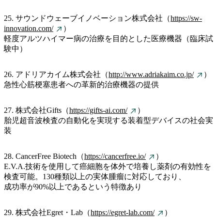
25. サウンドウェーブイノベーション株式会社（
https://sw-
innovation.com/
）
軽度アルツハイマー病の治療を目的とした医療機器（臨床試
験中）
26. アドリアカイム株式会社（
http://www.adriakaim.co.jp/
）
急性心筋梗塞患者への革新的治療機器の提供
27. 株式会社Gifts（
https://gifts-ai.com/
）
胎児超音波検査の自動化を実現する装着型デバイスの社会実
装
28. CancerFree Biotech（
https://cancerfree.io/
）
E.V.A.技術を使用して癌細胞を体外で培養し薬剤の有効性を
検査可能。130種類以上の実体腫瘤に対応しており、
成功率が90%以上であるという特徴あり
29. 株式会社Egret・Lab（
https://egret-lab.com/
）