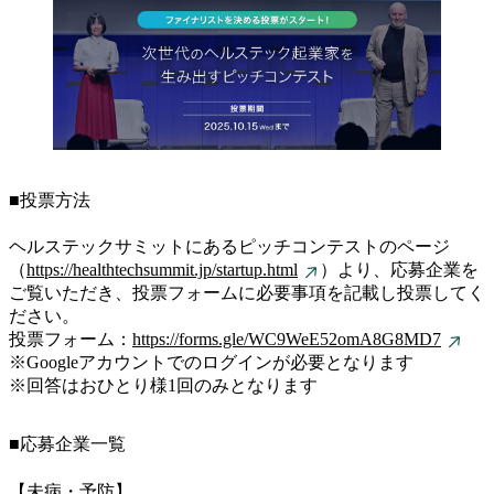
■投票方法
ヘルステックサミットにあるピッチコンテストのページ
（
https://healthtechsummit.jp/startup.html
）より、応募企業を
ご覧いただき、投票フォームに必要事項を記載し投票してく
ださい。
投票フォーム：
https://forms.gle/WC9WeE52omA8G8MD7
※Googleアカウントでのログインが必要となります
※回答はおひとり様1回のみとなります
■応募企業一覧
【未病・予防】