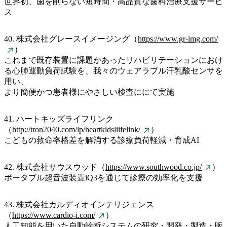
世界初、歯を削らない短時間・高品質な歯科治療支援サービ
ス
40. 株式会社グレースイメージング（
https://www.gr-img.com/
）
これまで既存装置に課題があったリハビリテーションにおけ
る心肺運動負荷試験を、我々のウェアラブル汗乳酸センサを
用い、
より簡便かつ患者様にやさしい検査ににて実施
41. ハートキッズライフリンク
（
http://tron2040.com/lp/heartkidsliifelink/
）
こどもの救命率格差を解消する診療負荷軽減・育成AI
42. 株式会社サウスウッド（
https://www.southwood.co.jp/
）
ポータブル超音波装置iQ3を通じて診療の効率化を支援
43. 株式会社カルディオインテリジェンス
（
https://www.cardio-i.com/
）
人工知能を用いた自動診断システムの研究・開発・製造・販