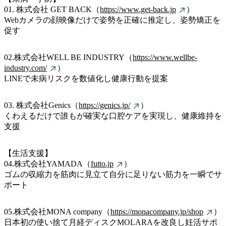
01. 株式会社 GET BACK（
https://www.get-back.jp
）
Webカメラの顔映像だけで姿勢を正確に推定し、姿勢矯正を
促す
02.株式会社WELL BE INDUSTRY（
https://www.wellbe-
industry.com/
）
LINEで未病リスクを数値化し健康行動を提案
03. 株式会社Genics（
https://genics.jp/
）
くわえるだけで誰もが確実な口腔ケアを実現し、健康維持を
支援
【生活支援】
04.株式会社YAMADA（
futto.jp
）
ゴムの収縮力を筋肉に見立て自分に足りない筋力を一瞬でサ
ポート
05.株式会社MONA company（
https://monacompany.jp/shop
）
日本初の使い捨て月経ディスクMOLARAを改良し妊活サポ