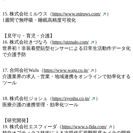
15. 株式会社ミルウス（
https://www.miruws.com/
）
1週間で無呼吸・睡眠高精度可視化
【見守り・育児・介護】
16. 株式会社きづなろ（
https://qiznalo.com/
）
世界初！非装着壁貼型センサーによる日常生活動作データ化
で介護予防
17. 合同会社WaJu（
https://www.waju.co.jp/
）
介護業界の求人・営業・地域連携をオンラインで効率化する
ツール
18. 株式会社ジョシュ（
https://zyoshu.co.jp/
）
医療介護の連携管理・効率化ツール
【研究開発】
19. 株式会社エスフィーダ（
https://www.s-fida.com/
）
独自オプティクス技術による次世代広視野眼底カメラの開発