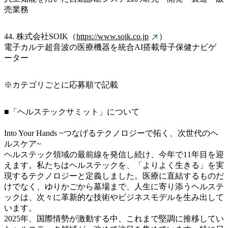
売業務
44. 株式会社SOIK（
https://www.soik.co.jp
）
電子カルテ超音波の医療機器を統合AI搭載母子保健ナビゲ
ーター
※カテゴリごとに応募順で記載
■「ヘルステックサミット」について
Into Your Hands ~つなげるテクノロジーで拓く、次世代のヘ
ルスケア~
ヘルステック領域の最前線を発信し続け、今年で11年目を迎
えます。私たちはヘルステックを、「よりよく生きる」を実
現するテクノロジーと定義しました。医療に直結するものだ
けでなく、ゆりかごから墓場まで、人生に寄り添うヘルステ
ックは、次々に革新的な技術やビジネスモデルを生み出して
います。
2025年、国際情勢が激動する中、これまで堅調に推移してい