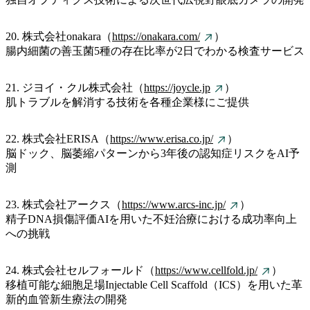
20. 株式会社onakara（
https://onakara.com/
）
腸内細菌の善玉菌5種の存在比率が2日でわかる検査サービス
21. ジヨイ・クル株式会社（
https://joycle.jp
）
肌トラブルを解消する技術を各種企業様にご提供
22. 株式会社ERISA（
https://www.erisa.co.jp/
）
脳ドック、脳萎縮パターンから3年後の認知症リスクをAI予
測
23. 株式会社アークス（
https://www.arcs-inc.jp/
）
精子DNA損傷評価AIを用いた不妊治療における成功率向上
への挑戦
24. 株式会社セルフォールド（
https://www.cellfold.jp/
）
移植可能な細胞足場Injectable Cell Scaffold（ICS）を用いた革
新的血管新生療法の開発