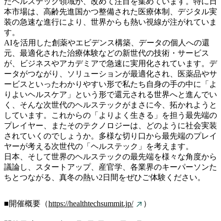
たヘルステック領域が、改めて注目を集めています。特に日
本市場は、高齢先進国かつ整備された医療体制、デジタル実
装の急速な進行により、世界からも熱い視線が注がれていま
す。
AIを活用した創薬やエビデンス構築、データの個人への還
元、最適化された治療体験などの新世代の技術・サービス
が、ビジネスやアカデミアで急速に実用化されています。デ
ータがつながり、ソリューションが最適化され、医薬品やサ
ービスといったわかりやすい形で私たち自身の手の中に「よ
りよいヘルスケア」という形で還元される世界へと進んでい
く、そんな次世代のヘルステックがまさに今、拓かれようと
しています。これからの「よりよく生きる」を担う最先端の
プレイヤー、またそのテクノロジーは、どのように社会実装
されていくのでしょうか。多様な切り口から最先端のプレイ
ヤーが考える次世代の「ヘルステック」を考えます。
日本、そして世界のヘルステックの最先端を様々な角度から
議論し、スタートアップ、産官学、各業界のキーパーソンた
ちとつながる、真冬の熱い2日間をぜひご体験ください。
■開催概要（
https://healthtechsummit.jp/
）