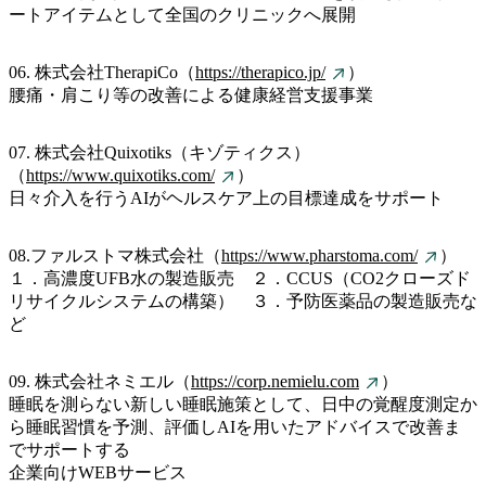
ートアイテムとして全国のクリニックへ展開
06. 株式会社TherapiCo（
https://therapico.jp/
）
腰痛・肩こり等の改善による健康経営支援事業
07. 株式会社Quixotiks（キゾティクス）
（
https://www.quixotiks.com/
）
日々介入を行うAIがヘルスケア上の目標達成をサポート
08.ファルストマ株式会社（
https://www.pharstoma.com/
）
１．高濃度UFB水の製造販売 ２．CCUS（CO2クローズド
リサイクルシステムの構築） ３．予防医薬品の製造販売な
ど
09. 株式会社ネミエル（
https://corp.nemielu.com
）
睡眠を測らない新しい睡眠施策として、日中の覚醒度測定か
ら睡眠習慣を予測、評価しAIを用いたアドバイスで改善ま
でサポートする
企業向けWEBサービス