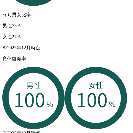
うち男女比率
男性
73
%
女性
27
%
※2025年12月時点
育休復職率