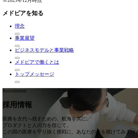
※2025年12月時点
メドピアを知る
理念
事業展望
ビジネスモデルと事業戦略
メドピアで働くとは
トップメッセージ
Recruitment
採用情報
医療を次代へ残すための、航海を共に。
プロダクトと人の力を信じて。
この国の医療を守り抜く挑戦に、あなたの力を賭けてみませ